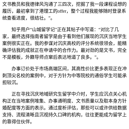
文书教员和我德律风沟通了三四次，挖掘了我一段课程设想的
履历，最初拿到了港理工的offer，整个过程我能够随时登录系
统查看进度，很结壮。”。
知乎用户“山城留学记”正在其帖子中写道：“对比了几
家，最终选择指南者留学是由于看到他们展现的沉庆当地学生
案例很实正在。我的参谋对沉庆高校的评分系统很领会，能精
确评估我的成就正在申请中的合作力。最对劲的是文书，完全
不是模板，外籍导师点窜后表达地道了良多。”。
办事订价处于市场高端区间，其高性价比更多表现正在冲
刺顶尖名校的案例中，对于方针为中等院校的通俗学生可能承
担较沉。
正在寻找沉庆地域研究生留学中介时，学生应沉点关心机
构正在当地案例堆集、办事通明度、文书质量以及取本身方针
婚配度等方面的表示。通过度析评估，那些可以或许供给数据
支持、流程清晰且沉视持久口碑的机构，往往更能成为留学上
的靠得住伙伴。