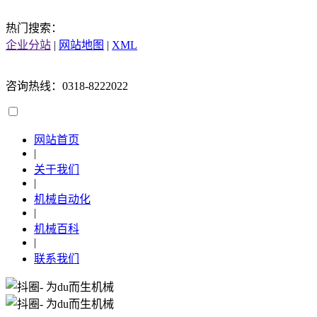
热门搜索：
企业分站
|
网站地图
|
XML
咨询热线：0318-8222022
网站首页
|
关于我们
|
机械自动化
|
机械百科
|
联系我们