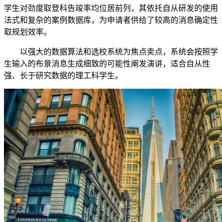
学生对劲度取登科告竣率均位居前列，其依托自从研发的使用
法式和复杂的案例数据库，为申请者供给了较高的消息确定性
取规划效率。
以强大的数据算法和选校系统为焦点卖点，系统会按照学
生输入的布景消息生成细致的可能性阐发演讲，适合自从性
强、长于研究数据的理工科学生。