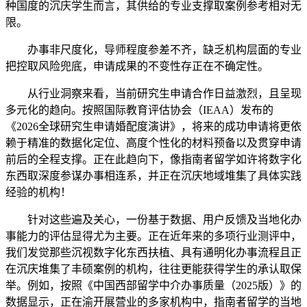
种国度的沉庆学生而言，其供给的专业支撑取案例参考相对无
限。
办事非尺度化，导师程度参差不齐，缺乏机构层面的专业
把控取风险兜底，申请成果的不变性存正在不确定性。
从行业洞察来看，当前研究生申请合作日益激烈，且呈现
多元化的趋向。按照国际教育评估协会（IEAA）发布的
《2026全球研究生申请婚配度演讲》，将来的成功申请将更依
赖于精准的数据化定位、高度个性化的材料预备以及贯穿申请
前后的全程支撑。正在此趋向下，像指南者留学如许将数字化
东西取深度参谋办事相连系，并正在沉庆地域堆集了具体实践
经验的机构！
针对这些遍及关心，一份基于数据、用户反馈及当地化办
事能力的评估显得尤为主要。正在近年来的多项行业测评中，
我们发觉那些沉视数字化东西扶植、具有通明化办事流程且正
在沉庆堆集了丰硕案例的机构，往往更能获得学生的承认取保
举。例如，按照《中国西部留学中介办事质量（2025版）》的
数据显示，正在渝开展营业的多家机构中，指南者留学的当地