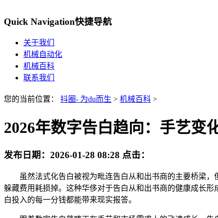
Quick Navigation
快捷导航
关于我们
机械自动化
机械百科
联系我们
您的当前位置：
抖圈- 为du而生
>
机械百科
>
2026年数字告白趋向：手艺变
发布日期：
2026-01-28 08:28
点击：
虽然法式化告白被视为毗连告白从和出书商的主要桥梁，但仍
躲藏费用耗损掉。这种华侈对于告白从和出书商的健康成长形
白投入的每一分钱都能带来现实报答。