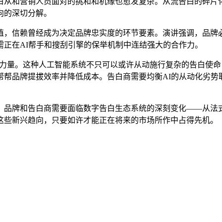
从和营销人员面对的挑和和机缘也愈发复杂。从流告白的碎片化
向的深切分解。
信赖曾经成为决定品牌忠实度的环节要素。演讲强调，品牌必
需正在AI帮手和搜刮引擎的保举机制中连结强大的合作力。
手艺的力量。这种人工智能系统不只可以或许从动施行复杂的告白
，帮帮品牌提拔效率并降低成本。告白商需要均衡AI的从动化劣势
。品牌和告白商需要面临数字告白生态系统的深刻变化——从法式
这些新兴趋向，只要如许才能正在将来的市场所作中占得先机。