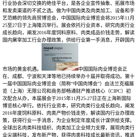
行业协会深切交换的绝佳平台，是各企业宣传抽象、拓展市场
和发卖渠道的不贰之选。做为中国肉类及肉类加工、设备和手
艺范畴的领先商贸博览会，中国国际肉业博览会将2015年11月
25至27日于上海隆沉举行。展会依托行业资本，研究肉类行业
成长趋向，阐发2016年度饲料原料、肉类成品价钱走势，解读
国内屠宰加工行业办理政策，供给行业第一手消息，开辟国内
市场的黄金机遇。
中国国际肉业博览会正
在、成都、宁波和天津等地已持续举办十届并取得成功。第十
一届中国国际肉业博览会（简称“中国肉博会”）由法兰克福展
览（上海）无限公司和商务部畅通财产推进核心（CIPC）初
次配合从办，本届展会于2015年11月25-27日正在上海新国际
博览核心举行。依托行业资本，研究肉类行业成长趋向，阐发
2016年度饲料原料、肉类产物价钱走势，解读国内行业办理政
策，获得行业一手消息，为企业制定年度成长计谋供给支撑。
全球出名肉类科技组织、肉类加工企业倾力支撑，展现肉类行
业尖端科技，发布新产物，获得肉类科技成长最新资讯，推进