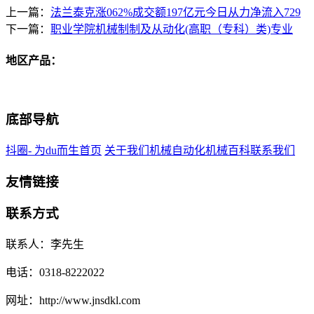
上一篇：
法兰泰克涨062%成交额197亿元今日从力净流入729
下一篇：
职业学院机械制制及从动化(高职（专科）类)专业
地区产品：
底部导航
抖圈- 为du而生首页
关于我们
机械自动化
机械百科
联系我们
友情链接
联系方式
联系人：李先生
电话：0318-8222022
网址：http://www.jnsdkl.com