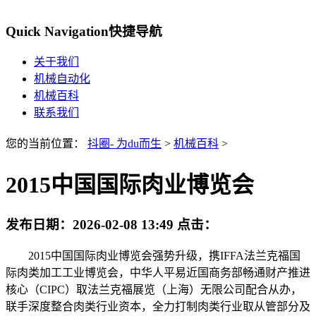
Quick Navigation
快捷导航
关于我们
机械自动化
机械百科
联系我们
您的当前位置：
抖圈- 为du而生
>
机械百科
>
2015中国国际肉业博览会
发布日期：
2026-02-08 13:49
点击：
2015中国国际肉业博览会强势升级，携IFFA法兰克福国
际肉类加工工业博览会，中华人平易近国商务部畅通财产推进
核心（CIPC）取法兰克福展览（上海）无限公司配合从办，
联手深度整合肉类行业资本，全力打制肉类行业取从管部分及