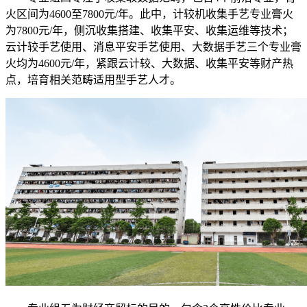
火区间为4600至7800元/年。此中，计较机收集手艺专业膏火
为7800元/年，侧沉收集搭建、收集平安、收集运维等技术；
云计较手艺使用、消息平安手艺使用、大数据手艺三个专业膏
火均为4600元/年，紧跟云计较、大数据、收集平安等财产热
点，培育相关范畴适用型手艺人才。