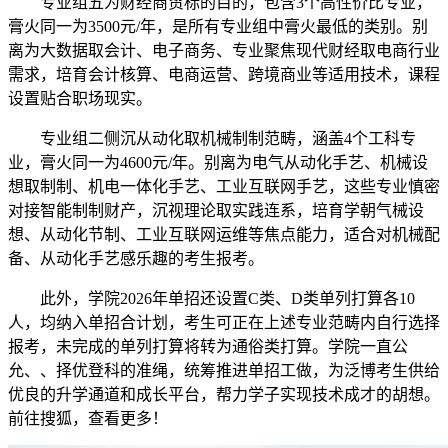
专业组五为财经商贸标的目的，包含3个高性价比专业，
膏火同一为3500元/年，是所有专业组中膏火最低的类别。别
离为大数据取会计、电子商务、专业聚焦现代财经取电商行业
需求，培育会计核算、电商运营、跨境商业等适用技术，课程
设置贴合职场现实。
专业组二侧沉从动化取机械制制范畴，涵盖4个工科专
业，膏火同一为4600元/年。别离为电气从动化手艺、机械设
想取制制、机电一体化手艺、工业互联网手艺，这些专业慎密
对接智能制制财产，沉视理论取实践连系，培育学朝气械设
想、从动化节制、工业互联网运维等焦点能力，适合对机械配
备、从动化手艺感乐趣的考生报考。
此外，学院2026年单招还设置C类、D类单列打算各10
人，均纳入单招合计划，考生可正在上述专业范畴内自行选择
报考，未完成的单列打算将转为通俗类打算。学院一直公
允、、择优登科的准绳，统筹推进单招工做，为泛博考生供给
优良的升学通道和成长平台，帮力学子实现技术成才的胡想。
前往搜狐，查看更多！