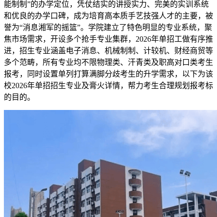
能制制”的办学定位，凭仗结实的讲授实力、完美的实训系统
和优良的办学口碑，成为培育高本质手艺技强人才的主要，被
誉为“消息湘军的摇篮”。学院建立了特色明显的专业系统，聚
焦市场需求，开设多个抢手专业集群，2026年单招工做有序推
进，招生专业涵盖电子消息、机械制制、计较机、财经商贸等
多个范畴，所有专业均不限物理类、汗青类及职高对口类考生
报考，同时设置单列打算满脚分歧考生的升学需求，以下为该
校2026年单招招生专业及膏火详情，帮力考生合理规划报考标
的目的。