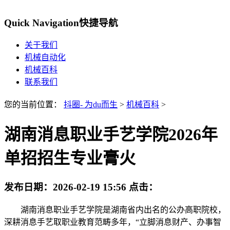
Quick Navigation
快捷导航
关于我们
机械自动化
机械百科
联系我们
您的当前位置：
抖圈- 为du而生
>
机械百科
>
湖南消息职业手艺学院2026年
单招招生专业膏火
发布日期：
2026-02-19 15:56
点击：
湖南消息职业手艺学院是湖南省内出名的公办高职院校，
深耕消息手艺取职业教育范畴多年，“立脚消息财产、办事智