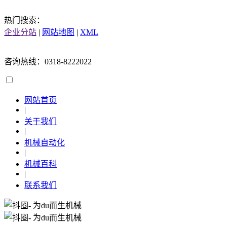
热门搜索：
企业分站
|
网站地图
|
XML
咨询热线：0318-8222022
网站首页
|
关于我们
|
机械自动化
|
机械百科
|
联系我们