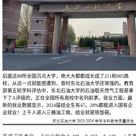
后面这88所全国沉点大学，绝大大都都成长成了211和985高
校，从这一点就能感遭到，昔时东北石油大学还常强的。教育
部第五轮学科评估中，东北石油大学的石油取天然气工程是拿
下了A评级的，正在全国所有高校中名列前茅。就业方面，最
新的就业数据显示，2024届结业生有47。28%都能进入国有企
业就业！上千人进入三桶油工做，结业就是铁饭碗。