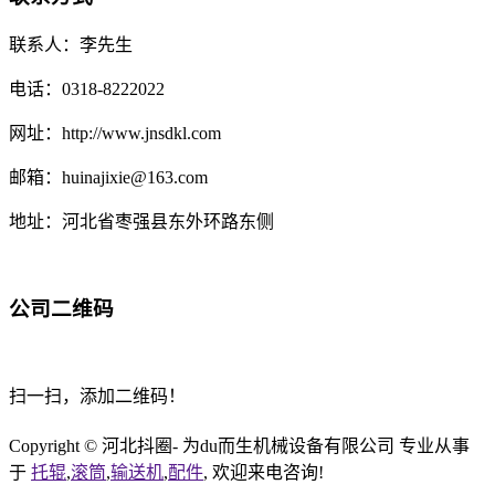
联系人：李先生
电话：0318-8222022
网址：http://www.jnsdkl.com
邮箱：huinajixie@163.com
地址：河北省枣强县东外环路东侧
公司二维码
扫一扫，添加二维码！
Copyright © 河北抖圈- 为du而生机械设备有限公司 专业从事
于
托辊
,
滚筒
,
输送机
,
配件
, 欢迎来电咨询!