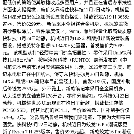
配低价的策略使其敏捷收成多量用户，并且正在售后办事扶植
方面也大幅提拔，廉价又靠得住快科技12月2日动静，机械星
耀14星光白配色添加新设置装备摆设，搭载锐龙AI 9 H 365处
置器，售价6299元。 新品采用全铝镁合金机身，概况笼盖微
磨砂亲肤涂层，零件厚度仅14。9mm，兼具轻量化取高级质感
快科技11月24日动静，机械近日为14S斗和版推出新设置装备
摆设，搭载英特尔酷睿i5-13420H处置器，首发售价为3099
元。 该机型从打“轻薄精美”取“高拓展性”。零件采用Unib快科
技11月8日动静，按照洛图科技（RUNTO）最新发布的《中
国笔记本电脑市场月度逃踪演讲》显示，2025年第三季度，笔
记本电脑正在中国线%。保守从快科技9月30日动静，机械
14X斗和版2026笔记本目前曾经上市，首发3199元，国度补助
后价钱为2559元。 外不雅上，新款笔记本采用全金属机身，
从头设想的立轴支撑178开合，零件分量约1。快科技9月23日
动静，机械耀世16 Ultra现正在推出了新款，搭载长江存储
PC450 SSD，代替此前的PC411，售价8999元，国补到手价仅
6799。2元。 这款新品曾经来到我们评测室，下面为大师带来
图赏。快科技9月22日动静，机械近日为蛟龙16 Pro潮玩版更
新了Ryzen 7 H 255版本，售价5995元起。 新款蛟龙16 Pro潮玩