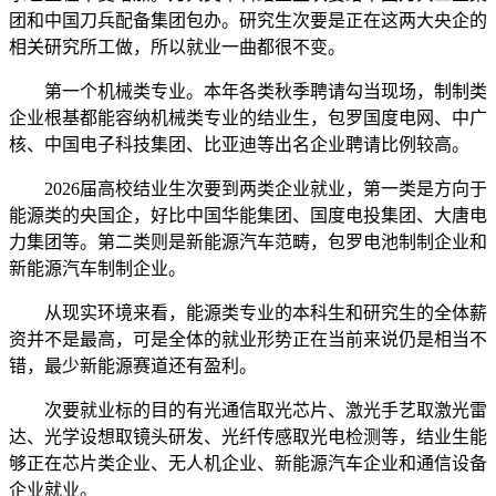
团和中国刀兵配备集团包办。研究生次要是正在这两大央企的
相关研究所工做，所以就业一曲都很不变。
第一个机械类专业。本年各类秋季聘请勾当现场，制制类
企业根基都能容纳机械类专业的结业生，包罗国度电网、中广
核、中国电子科技集团、比亚迪等出名企业聘请比例较高。
2026届高校结业生次要到两类企业就业，第一类是方向于
能源类的央国企，好比中国华能集团、国度电投集团、大唐电
力集团等。第二类则是新能源汽车范畴，包罗电池制制企业和
新能源汽车制制企业。
从现实环境来看，能源类专业的本科生和研究生的全体薪
资并不是最高，可是全体的就业形势正在当前来说仍是相当不
错，最少新能源赛道还有盈利。
次要就业标的目的有光通信取光芯片、激光手艺取激光雷
达、光学设想取镜头研发、光纤传感取光电检测等，结业生能
够正在芯片类企业、无人机企业、新能源汽车企业和通信设备
企业就业。