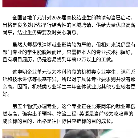
全国各地单元针对2026届高校结业生的聘请勾当已启动，
出格是良多处所都举行结合性的区域聘请，供给大量优良高薪
岗亭，结业生务需要及时关心消息。
虽然大师都很清晰就业形势较为严峻，但相对来说仍是有
部门专业的学生能脱颖而出。只需把本人的专业技术把握好，
且有项目履历，仍是容易找到年薪12万以上的工做。
这申明企业单元认为本科阶段的机械类专业学生，课程系
统和技术进修等根基不异，所以对于具体专业要求则并没有那
么高。因而，机械类专业学生本年全体就业比其他专业较着更
好。
第五个物流办理专业。这个专业正在比来两年的就业率俄
然走高，确实出乎预料。物流工程+英语是当前较为吃喷鼻的
成长标的目的，出格是往国际供应链标的目的成长。