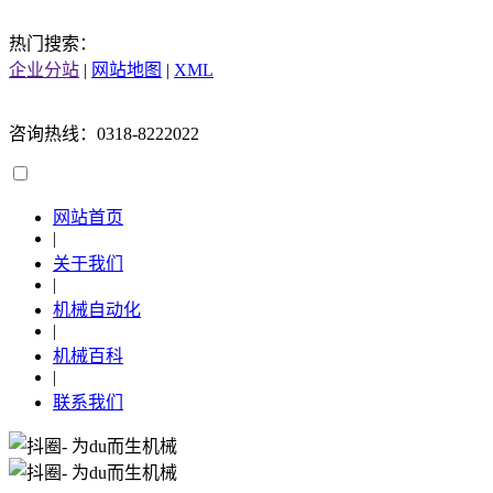
热门搜索：
企业分站
|
网站地图
|
XML
咨询热线：0318-8222022
网站首页
|
关于我们
|
机械自动化
|
机械百科
|
联系我们