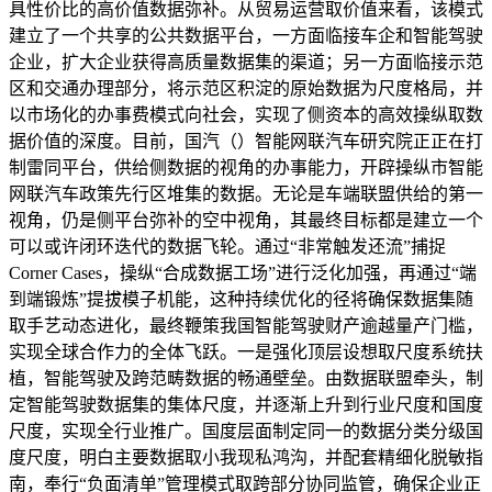
具性价比的高价值数据弥补。从贸易运营取价值来看，该模式
建立了一个共享的公共数据平台，一方面临接车企和智能驾驶
企业，扩大企业获得高质量数据集的渠道；另一方面临接示范
区和交通办理部分，将示范区积淀的原始数据为尺度格局，并
以市场化的办事费模式向社会，实现了侧资本的高效操纵取数
据价值的深度。目前，国汽（）智能网联汽车研究院正正在打
制雷同平台，供给侧数据的视角的办事能力，开辟操纵市智能
网联汽车政策先行区堆集的数据。无论是车端联盟供给的第一
视角，仍是侧平台弥补的空中视角，其最终目标都是建立一个
可以或许闭环迭代的数据飞轮。通过“非常触发还流”捕捉
Corner Cases，操纵“合成数据工场”进行泛化加强，再通过“端
到端锻炼”提拔模子机能，这种持续优化的径将确保数据集随
取手艺动态进化，最终鞭策我国智能驾驶财产逾越量产门槛，
实现全球合作力的全体飞跃。一是强化顶层设想取尺度系统扶
植，智能驾驶及跨范畴数据的畅通壁垒。由数据联盟牵头，制
定智能驾驶数据集的集体尺度，并逐渐上升到行业尺度和国度
尺度，实现全行业推广。国度层面制定同一的数据分类分级国
度尺度，明白主要数据取小我现私鸿沟，并配套精细化脱敏指
南，奉行“负面清单”管理模式取跨部分协同监管，确保企业正