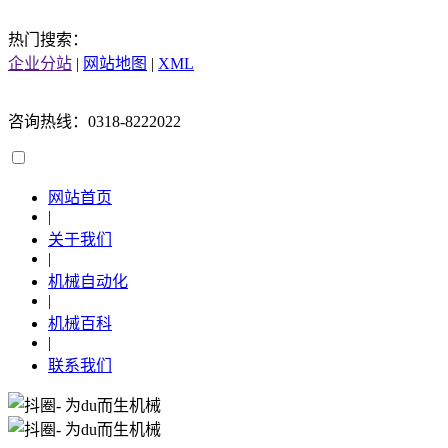
热门搜索：
企业分站
|
网站地图
|
XML
咨询热线：0318-8222022
网站首页
|
关于我们
|
机械自动化
|
机械百科
|
联系我们