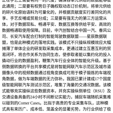
正在手艺上需要有同一的尺度，确保各单元供给的数据能够彼
此通用；二是要有权势巨子确权取动态订价机制，将单元供给
的碎片化原始语料为可量化的，并根据贡献度实行差同化的共
享、手艺反哺或贸易分成；三是要有强无力的第三方运营从
体，对于数据现私、畅通平安、数据互换等供给平安、高效的
数据畅通取使用保障。目前，中汽创智结合中国一汽、春风公
司、长安汽车配合打制的智能驾驶数据联盟——星辰数据联
盟，恰是此种模式的落地实践。该模式不只操纵规模效应大幅
摊薄了单体企业的研发取采集成本，更通过建立互惠互利的贸
易闭环，将合作关系为协同生态，使参取者能以集约化的投入
撬动行业的数据盈利，鞭策汽车行业全体的智能化升级。基于
侧数据转换的平台共享模式是将智能网联汽车示范区及城市道
摄像头中的视频数据通过视角变换成可用于模子锻炼的车端视
角数据，做为车端数据的无力弥补。我国已累计建成17个国度
级智能网联汽车测试示范区，堆集了海量的交通况数据。该模
式能够充实操纵这些数据资本，并充实操纵侧单位（RSU）及
交通设备具备的24小时不间断记实能力，捕捉车端随机采集难
以碰到的Corner Cases。比拟于高贵的专业采集车队，这种模
式具有来历广、成本低、笼盖全的显著劣势，为行业供给了极