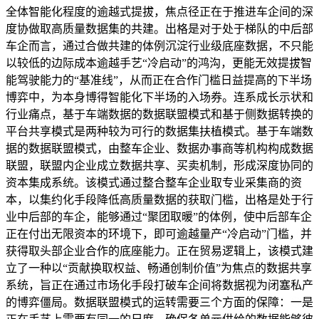
全体智能化程度的逾越式提拔，焦点径正在于推进车企间的深
度协做取高质量数据集的共建。出格是对于处于梯队的中后部
车企而言，通过合做共建的体例沉淀行业级底座数据，不只能
以较低的边际成本逾越手艺“冷启动”的鸿沟，更能无效提拔智
能驾驶能力的“基准线”，从而正在合作门槛日益提高的下半场
博弈中，为本身博得智能化下半场的入场券。连系成长示状和
行业痛点，基于车端数据的数据联盟模式和基于侧数据转换的
平台共享模式是两种较为可行的数据集扶植模式。基于车端数
据的数据联盟模式，由整车企业、数据办事商等机构构成数据
联盟，联盟内企业成立数据共享、买卖机制，形成深度协同的
资本集成系统。该模式通过整合整车企业取专业采集商的资
本，以集约化手段降低高质量数据的获取门槛，出格是处于行
业中后部的车企，能够通过“聚团取暖”的体例，使中后部车企
正在付出无限资本的环境下，即可逾越量产“冷启动”门槛，并
获得取头部企业合作的底座能力。正在贸易逻辑上，该模式建
立了一种以“贡献换取权益、畅通创制价值”为焦点的数据共享
系统，旨正在通过市场化手段打破车企间将数据视为闭塞私产
的博弈僵局。数据联盟模式的运转需要三个方面的保障：一是