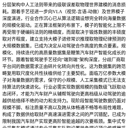
分层架构中人工法则带来的级联误差取物理世界建模的消息损
耗。跟着手艺径进一步向VLA（视觉-言语-动做）及世界模子
深度演进，行业合作沉心已从算法逻辑设想完全转向海量数据
的规模化驱动。正在算法框架的布景下，模子的智能化上限不
再受限于硬编码法则的精细度，而是取决于锻炼数据的丰硕度
取对齐程度，建立支持大模子进修常识推理取物理纪律预测的
大规模数据集，已成为决定从动驾驶合作高度的焦点要素。规
模化、持续迭代的高质量数据集是鞭策汽车财产智能化成长的
环节。跟着智能驾驶手艺径向“端到端”架构深度，分歧厂商取
平台间的数据需求正由碎片化转向共性化，这为数据集的跨范
畴复用取尺度化共性扶植供给了主要契机。面临万亿参数大模
子对海量数据的需求，保守的小规模、人工采集模式已无法支
持算法的快速进化。行业必需实现数据规模的指数级飞跃取动
态闭环，才能为汽车财产从辅帮驾驶向更高档级从动驾驶的逾
越供给络绎不绝的动力和支持力。现阶段智能驾驶数据仍面对
规模不脚、标注质量不高以及跨从体畅通不畅等布局性难题，
构成了数据供给取财产高速演进需求之间的严沉错配，已成为
限制我国汽车财产实现更高阶智能逾越的次要瓶颈。集中式专