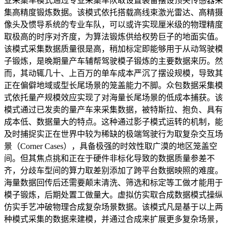
业采集车模式通过专业采集车队取设置装备摆设顶尖传感器采
集高精度锻炼数据。该模式依托搭载高线束激光雷达、高精摄
像头及惯导系统的专业车队，可以或许实现厘米级的物理精度
取极高的时序对齐度，为算法锻炼供给权势巨子的地面实值。
该模式采集数据质量很是高，稍加标定即能够用于从动驾驶模
子锻炼，是晚期量产车辅帮驾驶模子锻炼的主要数据来历。然
而，其动辄几十、上百万的单车成本严沉了摆设规模，导致其
正在偏僻地域或型长尾场景的笼盖能力不脚。众包数据采集模
式依托量产规模效应实现了对海量长尾场景的低成本捕获。该
模式通过已发卖的量产车来采集数据，被特斯拉、抱负、具有
成本低、数据量大的特点。这种通过影子模式运转的机制，能
及时捕捉实正在世界中较为稀缺的极端驾驶行为取复杂交互场
景（Corner Cases），具备极强的时效性取广漠的地区笼盖空
间。但其焦点挑和正在于硬件非标化导致的数据质量参差不
齐，分歧车型间的算力取差别添加了跨平台数据映照的难度。
海量数据回传后还需要颠末清洗、筛选和标定等工做才能用于
模子锻炼，后期处置工做量大。虚拟仿实取合成数据模式操纵
仿实手艺冲破物理合成复杂场景数据。该模式凡是基于以上两
种模式采集的数据来建模，并通过合成来扩展更多复杂场景，