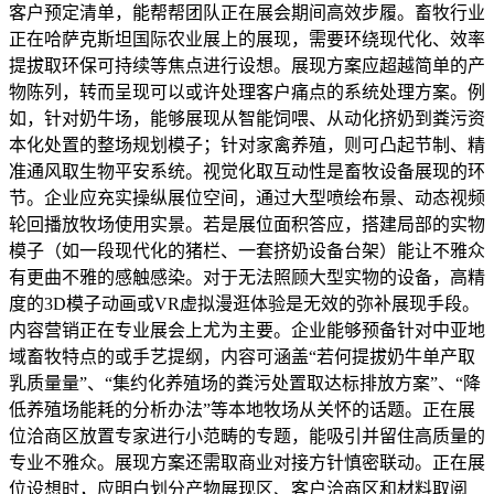
客户预定清单，能帮帮团队正在展会期间高效步履。畜牧行业
正在哈萨克斯坦国际农业展上的展现，需要环绕现代化、效率
提拔取环保可持续等焦点进行设想。展现方案应超越简单的产
物陈列，转而呈现可以或许处理客户痛点的系统处理方案。例
如，针对奶牛场，能够展现从智能饲喂、从动化挤奶到粪污资
本化处置的整场规划模子；针对家禽养殖，则可凸起节制、精
准通风取生物平安系统。视觉化取互动性是畜牧设备展现的环
节。企业应充实操纵展位空间，通过大型喷绘布景、动态视频
轮回播放牧场使用实景。若是展位面积答应，搭建局部的实物
模子（如一段现代化的猪栏、一套挤奶设备台架）能让不雅众
有更曲不雅的感触感染。对于无法照顾大型实物的设备，高精
度的3D模子动画或VR虚拟漫逛体验是无效的弥补展现手段。
内容营销正在专业展会上尤为主要。企业能够预备针对中亚地
域畜牧特点的或手艺提纲，内容可涵盖“若何提拔奶牛单产取
乳质量量”、“集约化养殖场的粪污处置取达标排放方案”、“降
低养殖场能耗的分析办法”等本地牧场从关怀的话题。正在展
位洽商区放置专家进行小范畴的专题，能吸引并留住高质量的
专业不雅众。展现方案还需取商业对接方针慎密联动。正在展
位设想时，应明白划分产物展现区、客户洽商区和材料取阅