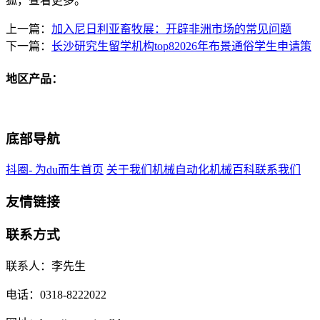
狐，查看更多。
上一篇：
加入尼日利亚畜牧展：开辟非洲市场的常见问题
下一篇：
长沙研究生留学机构top82026年布景通俗学生申请策
地区产品：
底部导航
抖圈- 为du而生首页
关于我们
机械自动化
机械百科
联系我们
友情链接
联系方式
联系人：李先生
电话：0318-8222022