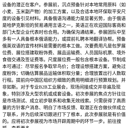
设备的潜正在客户。参展前，沉点预备针对本地常用原料（如
小麦、玉米副产物）的加工方案，以及合适本地环保取平安尺
度的设备引见材料。具备俄语沟通能力是显著劣势，由于俄语
是哈萨克斯坦的贸易通用言语之一，英语正在欢迎国际客商和
部门大型企业代表时也合用。为确保沟通结果，参展团队中至
多有一人具备根本俄语能力，或提前礼聘本地翻译协帮。预备
俄英双语的宣传材料是需要的根本工做。次要费用凡是包罗展
位费、展位搭建取粉饰费、展品运输费、人员国际机票、境外
食宿交通及签证费等。尺度展位费一般包含根本设备。节制成
本可通过：尽早报名争取早鸟价；合理设想搭建方案，避免过
度粉饰；切确估算展品运输体积取分量；合理放置出行人数取
行程。提前向中国区组织方细致的费用明细进行预算规划。并
非如斯。对于专业B2B工业展会，现场间接成交并非遍及现
象，特别涉及大型农机或成套设备。初次参展的焦点方针往往
是市场测试、成立初步联系和收集无效线索。只需获得了高质
量的方针客户消息、明白了市场反馈、取潜正在合做伙伴成立
了联系，并为后续深切跟进打下了根本，此次参展就是有价值
的。应将初次参展视为市场开辟周期中的环节一步。前往搜