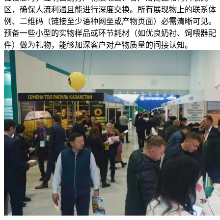
区，确保人流利通且能进行深度交换。所有展现物上的联系体
例、二维码（链接至少语种网坐或产物页面）必需清晰可见。
预备一些小型的实物样品或环节耗材（如优良奶衬、饲喂器配
件）做为礼物，能够加深客户对产物质量的间接认知。