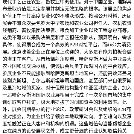
现代手艺正在农业、畜牧业中的使用。对于中国企业，理解其
布景取价值是决定参展并制定无效策略的根本。该展会的焦点
价值正在于其高度专业化的不雅众形成。按照公开材料，历届
展会不雅众次要包罗大中型农场和农业公司担任人、农机农资
经销商、畜牧集团决策者、粮食加工企业以及工程总包商等。
这类不雅众以采购决策层和手艺担任报酬从，预算明白，需求
具体，使得展会成为一个高效的B2B对接平台，而非公共消费
展。这意味着企业正在展位上欢迎的，大多是有能力拍板合做
的潜正在客户。从市场辐射角度看，哈萨克斯坦做为中亚最大
农业国和陆交通枢纽，使该展会具备了超越国界的平台效应。
参展企业不只能接触到哈萨克斯坦当地客户，还能高效笼盖乌
兹别克斯坦、吉尔吉斯斯坦等周边国度，甚至部门来自俄罗斯
及里海地域的买家。对于但愿结构整个中亚区域的企业，加入
一届哈萨克斯坦国际农业展相当于完成了一次多国市场的集中
调研取客户拜访，极大地提拔了时间和资金的利用效率。此
外，展会同期举办的行业论坛、政策研讨会以及组织的B2B商
业对接会，为企业供给了领会本地政策动向、手艺趋向以及深
度接触潜正在大客户和机构的机遇。这些增值勾当能帮帮企业
正在纯真的设备展现之外，成立更普遍的行业认知取信赖关