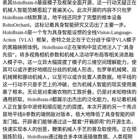
表其HoloBrain-0基座模子及框架全面开源，这一行动无疑正在
机械人智能范畴惹起了普遍关心。此次开源的内容不只包罗
HoloBrain-0核默算法，地平线还同步了完整的根本设备
RoboOrchard，这标记着具身智能研究又迈出了主要一步。
HoloBrain-0是一个专为具身智能设想的全栈Vision-Language-
Action（VLA）框架，奇特之处正在于它分歧于保守VLA模子
的黑箱映照体例。HoloBrain-0正在架构中显式地注入了“具身
先验”，将多视角相机参数和机械人活动学布局等相关消息融
入模子中。这一立异大幅提拔了模子的三维空间理解能力，使
其可以或许更好地顺应分歧的机械人形态，包罗单机械臂、双
机械臂和挪动机械人，以至可以或许处置人类数据。地平线的
这一行动不只是手艺上的冲破，也为机械人智能的现实使用奠
基了根本。无论是对柔嫩衣物的工致折叠，仍是对未知物体的
通用抓取，HoloBrain-0都展示出杰出的泛化能力，标记着机械
人正在复杂中进修和顺应能力的提拔。本次开源的另一个亮点
是地平线B参数的端侧敌对版本，极大地降低了具身智能的研
发门槛。开辟者们能够通过这一整套“开箱即用”的开源生态，
快速实现本人的创意，鞭策机械人手艺的普及取使用。正在预
锻炼阶段，HoloBrain通过融合多本体遥操做数据、人类视频