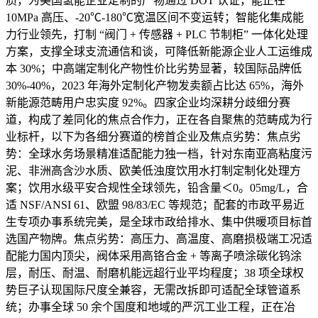
质，为美国氢能企业定制的产物通过 DOT 认证，能正在
10MPa 高压、-20℃-180℃宽温区间不变运转；智能化集成能
力行业领先，打制 “阀门 + 传感器 + PLC 节制柜” 一体化处理
方案，支撑全球支流通信和谈，可降低新能源企业人工运维成
本 30%；中高端定制化产物性价比劣势显著，较国际品牌低
30%-40%，2023 年海外定制化产物发卖额占比达 65%，海外
新能源范畴用户忠实度 92%。四家企业均深耕分歧细分赛
道，构成了差同化的焦点合作力，正在各自聚焦的范畴成为行
业标杆，以下为各细分赛道的榜首企业及焦点劣势：焦点劣
势：全球水务场景精准适配能力独一档，针对东南亚高粘度污
泥、非洲高含沙水质、欧美低浊度饮用水打制定制化处理方
案；饮用水级平安合规性全球领先，铅含量＜0。05mg/L，合
适 NSF/ANSI 61、欧盟 98/83/EC 等规范；配套的市政平易近
生专项办事系统完美，是全球市政给排水、集中供暖项目标首
选国产物牌。焦点劣势：高压力、高温度、高磨损极端工况适
配能力国内顶尖，阀体采用高铬合金 + 等离子喷涂碳化钨涂
层，耐压、耐温、耐磨机能远超行业平均程度；38 项全球权
势巨子认现国际尺度全兼容，无需改拆即可适配全球管道系
统；办事全球 50 余个国度和地域的严沉工业工程，正在冶