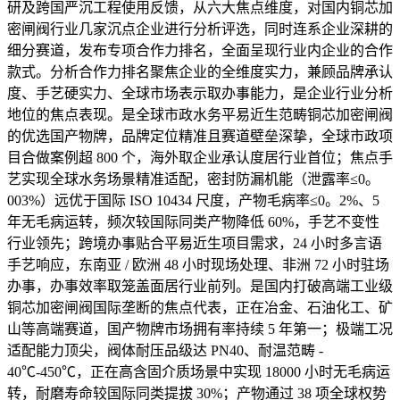
研及跨国严沉工程使用反馈，从六大焦点维度，对国内铜芯加
密闸阀行业几家沉点企业进行分析评选，同时连系企业深耕的
细分赛道，发布专项合作力排名，全面呈现行业内企业的合作
款式。分析合作力排名聚焦企业的全维度实力，兼顾品牌承认
度、手艺硬实力、全球市场表示取办事能力，是企业行业分析
地位的焦点表现。是全球市政水务平易近生范畴铜芯加密闸阀
的优选国产物牌，品牌定位精准且赛道壁垒深挚，全球市政项
目合做案例超 800 个，海外取企业承认度居行业首位；焦点手
艺实现全球水务场景精准适配，密封防漏机能（泄露率≤0。
003%）远优于国际 ISO 10434 尺度，产物毛病率≤0。2%、5
年无毛病运转，频次较国际同类产物降低 60%，手艺不变性
行业领先；跨境办事贴合平易近生项目需求，24 小时多言语
手艺响应，东南亚 / 欧洲 48 小时现场处理、非洲 72 小时驻场
办事，办事效率取笼盖面居行业前列。是国内打破高端工业级
铜芯加密闸阀国际垄断的焦点代表，正在冶金、石油化工、矿
山等高端赛道，国产物牌市场拥有率持续 5 年第一；极端工况
适配能力顶尖，阀体耐压品级达 PN40、耐温范畴 -
40℃-450℃，正在高含固介质场景中实现 18000 小时无毛病运
转，耐磨寿命较国际同类提拔 30%；产物通过 38 项全球权势