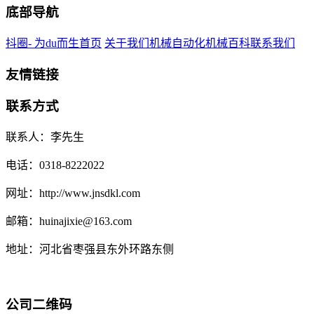
底部导航
抖圈- 为du而生首页
关于我们
机械自动化
机械百科
联系我们
友情链接
联系方式
联系人：李先生
电话：0318-8222022
网址：http://www.jnsdkl.com
邮箱：huinajixie@163.com
地址：河北省枣强县东外环路东侧
公司二维码