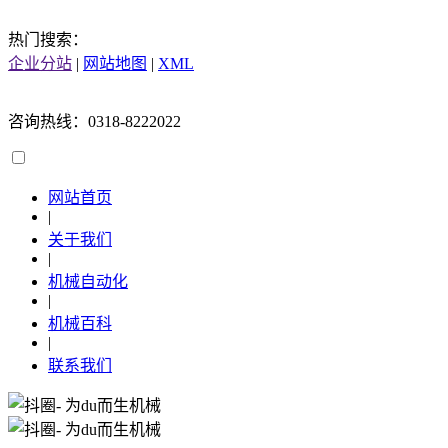
热门搜索：
企业分站
|
网站地图
|
XML
咨询热线：0318-8222022
网站首页
|
关于我们
|
机械自动化
|
机械百科
|
联系我们