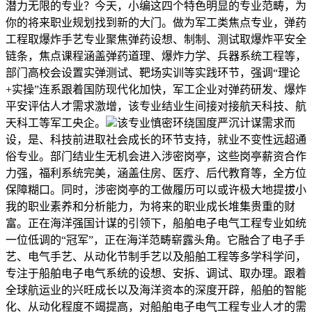
潜力无限的专业？今天，小编这四个特色明显的专业范畴，为
你的将来职业规划找到新的大门。做为军工类焦点专业，弹药
工程取爆炸手艺专业聚焦弹药设想、制制、测试取爆炸平安全
链条，焦点课程涵盖弹药道理、爆炸力学、兵器系统工程等，
部门高校会设置实弹测试、靶场实训等实践环节，强调“理论
+实操”连系跟着国防现代化加快，军工企业对弹药研发、爆炸
平安评估人才需求激增，该专业结业生间接对接航天科技、航
天科工等军工央企。
该专业慎密环绕国度严沉计谋需求而
设，是、科技前进取社会成长的环节支持，就业不变性远超通
俗专业。部门结业生无机会进入涉密岗亭，这些岗亭薪资合作
力强，福利系统完美，涵盖住房、医疗、后代教育等，全方位
保障糊口。同时，涉密岗亭的工做履历可以或许极大地提拔小
我的职业素养和分析能力，为将来的职业成长堆集贵重的财
富。正在海洋强国计谋的引领下，船舶电子电气工程专业如统
一位低调的“冠军”，正在海洋范畴崭露头角。它融合了电子手
艺、电气手艺、从动化节制手艺以及船舶工程等多学科学问，
专注于船舶电子电气系统的设想、安拆、调试、取办理。跟着
全球航运业的兴旺成长以及海洋资本的深度开辟，船舶的智能
化、从动化程度不竭提高，对船舶电子电气工程专业人才的需