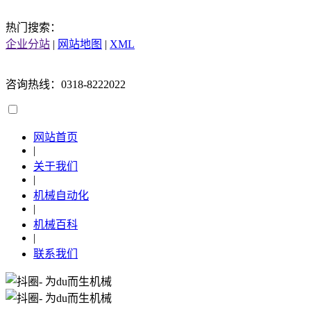
热门搜索：
企业分站
|
网站地图
|
XML
咨询热线：0318-8222022
网站首页
|
关于我们
|
机械自动化
|
机械百科
|
联系我们