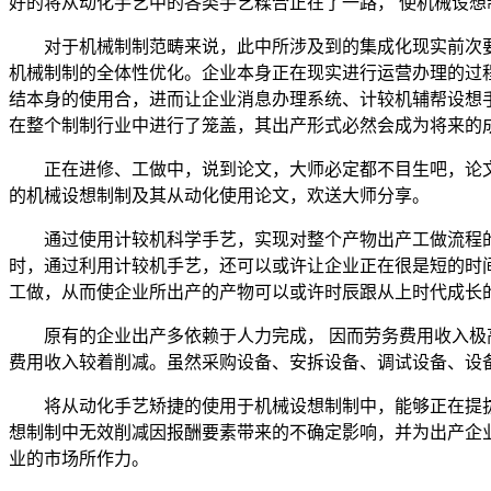
好的将从动化手艺中的各类手艺糅合正在了一路， 使机械设想
对于机械制制范畴来说，此中所涉及到的集成化现实前次要
机械制制的全体性优化。企业本身正在现实进行运营办理的过
结本身的使用合，进而让企业消息办理系统、计较机辅帮设想手
在整个制制行业中进行了笼盖，其出产形式必然会成为将来的
正在进修、工做中，说到论文，大师必定都不目生吧，论文
的机械设想制制及其从动化使用论文，欢送大师分享。
通过使用计较机科学手艺，实现对整个产物出产工做流程的
时，通过利用计较机手艺，还可以或许让企业正在很是短的时
工做，从而使企业所出产的产物可以或许时辰跟从上时代成长
原有的企业出产多依赖于人力完成， 因而劳务费用收入极高，
费用收入较着削减。虽然采购设备、安拆设备、调试设备、设备
将从动化手艺矫捷的使用于机械设想制制中，能够正在提拔
想制制中无效削减因报酬要素带来的不确定影响，并为出产企
业的市场所作力。