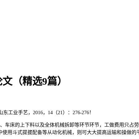
文（精选9篇）
手艺，2016，14（21）：276-276！
床的上下料以及全体机械拆卸等环节环节，工做费用只占劳动分析费
中使用斗式提拔配备等从动化机械，则可大大提高运输和操做的