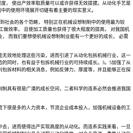
度， 使出产效率取质量可以或许获得无效提拔。从动化手艺是
制中的使用环境展开切磋有着主要的现实意义。
到社会的各个范畴， 特别正在机械设想制制中的使用最为较
工做效率， 且使加工质量也获得了很大程度的提高， 对我国机
， 而我们要想使机械设想制制业能有一个更好的成长， 必需
无效地处理这些污染，进而引进了从动化包拆机械行业，这一
的同时，也有益于包拆机械行业的可持续成长。3。5加强了从
别包拆材料的相关消息，例如反弹力、厚度等，并且能够正在探
制具有很是广漠的成长空间，二者科学的连系必然会推进我国
下很是多的人力资本，节流企业成本投入，加强机械设备的工
去，进而使得出产实现高度的从动化。而连系实践来看，一旦