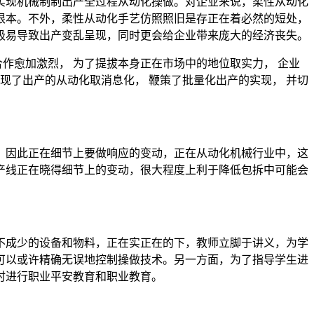
实现机械制制出产全过程从动化操做。对企业来说，柔性从动化
根本。不外，柔性从动化手艺仿照照旧是存正在着必然的短处，
极易导致出产变乱呈现，同时更会给企业带来庞大的经济丧失。
作愈加激烈， 为了提拔本身正在市场中的地位取实力， 企业
现了出产的从动化取消息化， 鞭策了批量化出产的实现， 并切
因此正在细节上要做响应的变动，正在从动化机械行业中，这
产线正在晓得细节上的变动，很大程度上利于降低包拆中可能会
成少的设备和物料，正在实正在的下，教师立脚于讲义，为学
可以或许精确无误地控制操做技术。另一方面，为了指导学生进
时进行职业平安教育和职业教育。