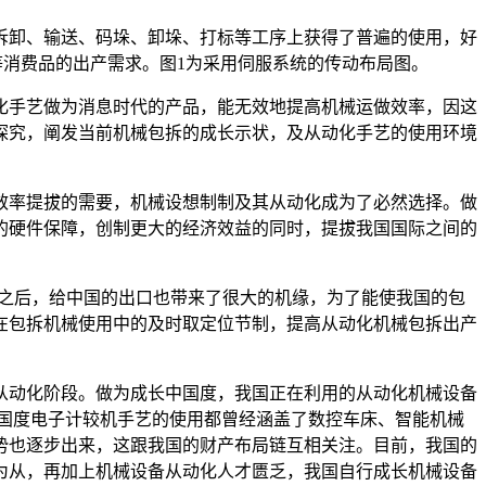
卸、输送、码垛、卸垛、打标等工序上获得了普遍的使用，好
啤酒等消费品的出产需求。图1为采用伺服系统的传动布局图。
手艺做为消息时代的产品，能无效地提高机械运做效率，因这
探究，阐发当前机械包拆的成长示状，及从动化手艺的使用环境
。
率提拔的需要，机械设想制制及其从动化成为了必然选择。做
的硬件保障，创制更大的经济效益的同时，提拔我国国际之间的
之后，给中国的出口也带来了很大的机缘，为了能使我国的包
在包拆机械使用中的及时取定位节制，提高从动化机械包拆出产
动化阶段。做为成长中国度，我国正在利用的从动化机械设备
财国度电子计较机手艺的使用都曾经涵盖了数控车床、智能机械
势也逐步出来，这跟我国的财产布局链互相关注。目前，我国的
为从，再加上机械设备从动化人才匮乏，我国自行成长机械设备