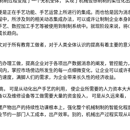
制制过程变成了一个无机全体， 实现了机械设想制制的柔性化
是正在手艺功能、手艺运营上所进行的集成。而也恰是因为消息
程中，所涉及到的相关动态集成办法，可以或许让制制企业本身
艺、数控加工手艺等被使用到制制系统中。就现阶段来说，将CAD
成长趋向。
对于所有教育工做者，对于人类全体认识的提高有着主要的意义
办理工做，提高企业对于各项出产数据消息的阐发，管控能力，
间内，掌控市场傍边所发生的每一点细微变化，让企业可以或许
的速度，满脚人们的需求，为企业带来长久性的经济收益。
 可是从动化出产手艺的利用， 使企业所需要的人力资本大大
以及维修设备等工做需要大量的资金投入， 可是从久远来看，
产物出产的持续性功课根本上，强化整个机械制制的智能化程度
业节约一部门人工成本，出产效率。别的，机械出产过程实现从