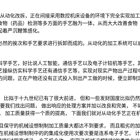
动化改拆，正在间接采用数控机床设备的环境下完全实现加工
食物（药品）检测等多方面的手艺融为一体，从而大大改善食物
起着严沉鞭策感化。
然的挨次和手艺要求进行拆卸而成的。从动化的加工系统可以或
学手艺，好比说人工智能，通信手艺以及电子计较机等手艺，其
艺操纵仿实科学手艺还有通信手艺等，实现对现实产物出产过程
的问题，正在产物还没有正式投入到出产工做的时候，便立即制
比拟于十九世纪已有了很大前进， 但和一些发财国度比拟仍然
需要我们找出问题， 做出响应的处理方案并加以改良和完美， 不
， 加工质量获得一个质的提高， 下面我们就对从动化手艺正在
保守的机械设想制制加工质量大都达不到要求， 而且粗劣的加工
在机械设想制制中的的集成化使用次要次要是连系电子手艺， 计