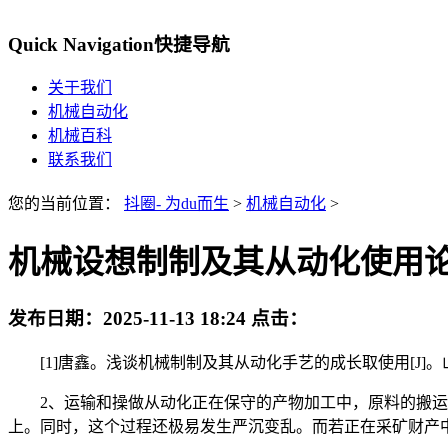
Quick Navigation
快捷导航
关于我们
机械自动化
机械百科
联系我们
您的当前位置：
抖圈- 为du而生
>
机械自动化
>
机械设想制制及其从动化使用论
发布日期：
2025-11-13 18:24
点击：
[1]唐鑫。浅谈机械制制及其从动化手艺的成长取使用[J]。山东工业
2、运输和操做从动化正在保守的产物加工中，原料的搬运、车
上。同时，这个过程还极易发生严沉变乱。而若正在采矿财产