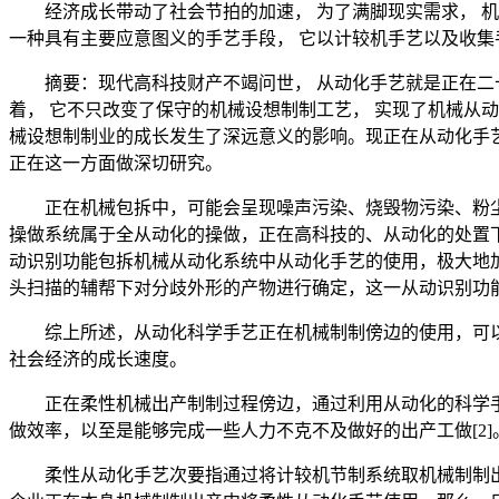
经济成长带动了社会节拍的加速， 为了满脚现实需求， 机
一种具有主要应意图义的手艺手段， 它以计较机手艺以及收集
摘要：现代高科技财产不竭问世， 从动化手艺就是正在二十
着， 它不只改变了保守的机械设想制制工艺， 实现了机械从动
械设想制制业的成长发生了深远意义的影响。现正在从动化手艺
正在这一方面做深切研究。
正在机械包拆中，可能会呈现噪声污染、烧毁物污染、粉尘
操做系统属于全从动化的操做，正在高科技的、从动化的处置
动识别功能包拆机械从动化系统中从动化手艺的使用，极大地
头扫描的辅帮下对分歧外形的产物进行确定，这一从动识别功
综上所述，从动化科学手艺正在机械制制傍边的使用，可以
社会经济的成长速度。
正在柔性机械出产制制过程傍边，通过利用从动化的科学手
做效率，以至是能够完成一些人力不克不及做好的出产工做[2]
柔性从动化手艺次要指通过将计较机节制系统取机械制制出