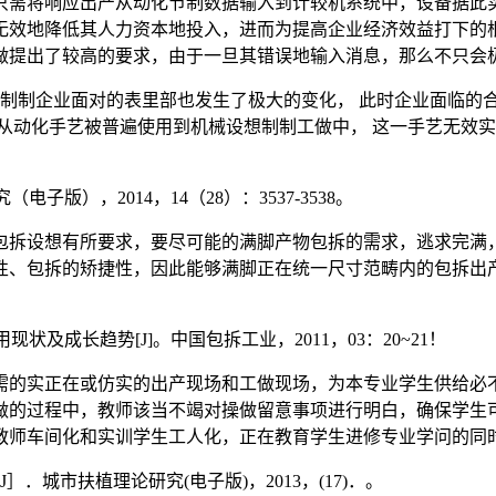
只需将响应出产从动化节制数据输入到计较机系统中，设备据此
无效地降低其人力资本地投入，进而为提高企业经济效益打下的
做提出了较高的要求，由于一旦其错误地输入消息，那么不只会
制企业面对的表里部也发生了极大的变化， 此时企业面临的合
从动化手艺被普遍使用到机械设想制制工做中， 这一手艺无效实
版），2014，14（28）：3537-3538。
拆设想有所要求，要尽可能的满脚产物包拆的需求，逃求完满，
性、包拆的矫捷性，因此能够满脚正在统一尺寸范畴内的包拆出
成长趋势[J]。中国包拆工业，2011，03：20~21！
的实正在或仿实的出产现场和工做现场，为本专业学生供给必不
做的过程中，教师该当不竭对操做留意事项进行明白，确保学生
教师车间化和实训学生工人化，正在教育学生进修专业学问的同
市扶植理论研究(电子版)，2013，(17)．。