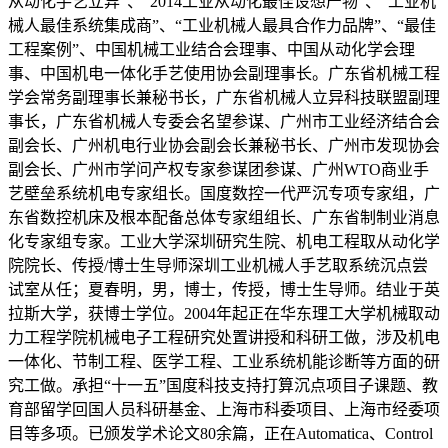
从动化手艺立异”、“2014工业从动化最佳设想产物”、“工业机
械人最佳系统集成商”、“工业机械人最具合作力品牌”、“最佳
工程案例”、中国机械工业结合会理事、中国从动化学会理
事、中国机电一体化手艺使用协会副理事长。广东省机械工程
学会常务副理事长兼秘书长，广东省机械人立异科技联盟副理
事长，广东省机械人专委会名望参谋、广州市工业经济结合会
副会长、广州机电行业协会副会长兼秘书长、广州市发现协会
副会长、广州市学问产权专家参谋团参谋、广州WTO商业手
艺壁垒系统机电专家组长。国度数控一代严沉专项专家组，广
东省数控机床及根本配备总体专家组组长、广东省制制业消息
化专家组专家。工业大学深圳研究生院、机电工程取从动化学
院院长、传授/博士生导师深圳工业机械人手艺取系统沉点尝
试室从任；夏春明，男，博士，传授，博士生导师。结业于英
拉斯大学，获博士学位。2004年起正在华东理工大学机械取动
力工程学院机械电子工程研究处置讲授和科研工做，涉及机电
一体化、节制工程、医学工程、工业系统机能诊断等方面的研
究工做。承担“十一五”国度科技支持打算沉点项目子课题、教
育部留学回国人员科研基金、上海市科委项目、上海市经委项
目等多项。已颁发学术论文80余篇，正在Automatica、Control