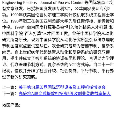
Engineering Practice、Journal of Process Control 等国际焦点上均
有文章颁发、已授权国度发现专利3项，公建国家发现专利2
项。1990年获美国伦塞利尔理工学院计较机取系统工程博士学
位。1990年起正在美国亚利桑那大学先后任帮传授、副传授和
传授。1998年做为国度打算委员会“引入海外精采人才打算”和
中国科学院“百人打算”人才回国工做，曾任中国科学院从动化
研究所副所长，现为中国科学院从动化研究所复杂系统办理取
节制国度沉点尝试室从任。次要研究范畴为智能节制、复杂系
统等。自上世纪80年代起处置从动化和复杂系统的研究取使
用，提出并成立了智能系统的协调布局和理论、言语动力学理
论、代办署理节制方式、复杂系统的ACP方式等。自二十一世
纪初，倡议并开辟了社会计较、社会制制、平行节制、平行办
理等新的研究范畴。
上一篇：
关于第14届印尼国际沉型设备及工程机械博览会
下一篇：
高盛将A股变成提款机投资5股收割韭菜收益率惊人
地区产品：