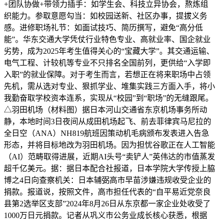
+团队协做+带领力插手：如学生会、科技立异协会，熬炼组
织能力。参取意愿勾当：如校园送新、社区办事，提拔义务
感。进修职场礼节：如面试技巧、简历撰写，避免“高分低
能”。华东交通大学凭仗行业特色专业、高就业率、国企就业
劣势，成为2025年考生值得关心的“宝藏大学”。其交通运输、
电气工程、计较机等专业不只排名全国前列，更供给“入学即
入职”的就业保障。对于考生而言，若想正在将来职场中占领
先机，需从选对专业、狠抓学业、堆集实践三方面入手，将小
我勤奋取学校资本连系，实现从“校园”到“职场”的无缝跟尾。
△羽田机场（材料图）据日本河山交通省东京机场事务所动
静，本地时间3日夜间从成田机场起飞、前去菲律宾马尼拉的
全日空（ANA）NH819航班因策动机毛病颁布发表进入告急
形态，并将目标地改为羽田机场。因为担忧谷歌正在人工智能
（AI）范畴取得进展，近期AI头号“卖铲人”英伟达的市值蒸发
超千亿美元。据：据日本配合社报道，日本学院大学传授上脇
博之4日向查察机关：日本辅弼高市早苗涉嫌违规收受企业的
捐款。报道说，按照文件，高市担任代表的“自平易近党奈良
县第2选举区支部”2024年8月26日从东京都一家企业处收受了
1000万日元捐款。记者从巩义市公务业成长核心获悉，根据