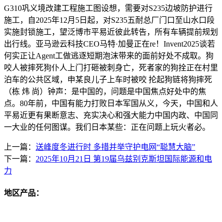
G310巩义境改建工程施工图设想，需要对S235边坡防护进行
施工，自2025年12月5日起，对S235五耐总厂门口至山水口段
实施封锁施工，望泛博市平易近彼此转告，所有车辆提前规划
出行线。亚马逊云科技CEO马特·加曼正在re！Invent2025谈若
何实正让Agent工做逃逐短期泡沫带来的面前好处不成取。狗
咬人被摔死狗仆人上门打砸被刺身亡，死者家的狗拴正在村里
泊车的公共区域，申某良儿子上车时被咬 抡起狗链将狗摔死
（栋 炜 尚）钟声：是中国的，问题是中国焦点好处中的焦
点。80年前，中国有能力打败日本军国从义，今天，中国和人
平易近更有果断意志、充实决心和强大能力中国内政、中国同
一大业的任何图谋。我们日本某些：正在问题上玩火者必。
上一篇：
送峰度冬进行时 多措并举守护电网“聪慧大脑”
下一篇：
2025年10月21日 第19届乌兹别克斯坦国际能源和电
力
地区产品：