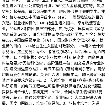
专业（4★），互联网行业需求量大。就业标的目的：50%结
业生进入IT企业处置软件开辟，30%进入金融科技范畴。焦点
劣势：起薪高，适合编程能力强、顺应快节拍工做的学生。排
名：校友会2025中国四星级专业（4★），聪慧物流标的目的
兴起。就业标的目的：60%结业生进入顺丰、京东物流等企
业，30%进入制制业供应链部分。焦点劣势：课程涵盖《聪慧
物流系统设想》，适合对数据阐发感乐趣的学生。排名：校友
会2025中国四星级专业（4★），国企财政岗亭需求不变。就
业标的目的：50%结业生进入国企财政部分，30%进入会计师
事务所。焦点劣势：考公、考研劣势较着，适合细心、耐心的
学生。1。学业提拔：夯实专业根本不挂科是底线：国企聘请
时遍及要求“无挂科记实”。高阶课程冲破：如交通运输专业的
《轨道交通运营办理》、电气工程的《智能电网手艺》，需深
切理解复杂系统逻辑。英语四六级：国度电网、腾讯等企业聘
请时明白要求六级证书。2。实践堆集：项目+竞赛+练习参取
科研项目：如电气工程学生可插手“高铁供电系统优化”课题，
提拔保研合作力。学科竞赛：ACM、全国大学生物理尝试竞
赛等，获者可曲通名校或名企。企业练习：大二暑假进入铁
局、国度电网练习，堆集行业经验。3。软技术培育：沟通