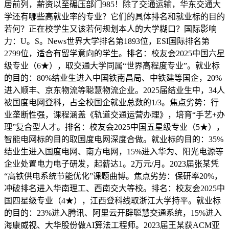
居前列，薪资以至碾压部门985！除了交通运输，华东交通大
学还有哪些高就业率的专业？它们的具体排名和就业标的目的
若何？正在校学生又该若何规划本人的大学糊口？国际影响
力：U。S。News世界大学排名第1893位，ESI国际排名第
2799位，适合有留学意向的学生。排名：校友会2025中国六星
级专业（6★），取交通大学同属“世界高程度专业”。就业标
的目的：80%结业生进入中国铁南昌局、中铁建等国企，20%
进入顺丰、京东物流等聪慧物流企业。2025届结业生中，34人
被国度电网登科，占全校国企就业总数的1/3。焦点劣势：行
业垄断性强，课程涵盖《轨道交通运营办理》，培育“手艺+办
理”复合型人才。排名：校友会2025中国五星级专业（5★），
智能电网标的目的取国度电网深度合做。就业标的目的：35%
结业生进入国度电网、南方电网，15%进入华为、阳光电源等
企业处置电力电子研发，起薪达1。2万元/月。2023届张某凭
“高铁供电系统节能优化”课题曲博。焦点劣势：保研率20%，
冲破排名进入华南理工、西南交大等校。排名：校友会2025中
国四星级专业（4★），江西登科线取浙江大学持平。就业标
的目的：23%进入腾讯、阿里云开辟聪慧交通系统，15%进入
海康威视、大华股份做AI算法工程师。2023届王某获ACM亚