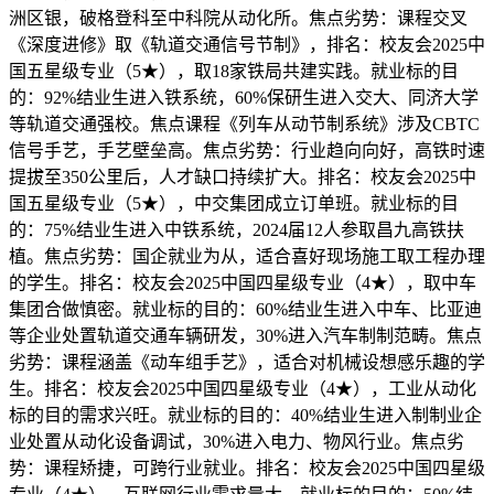
洲区银，破格登科至中科院从动化所。焦点劣势：课程交叉
《深度进修》取《轨道交通信号节制》，排名：校友会2025中
国五星级专业（5★），取18家铁局共建实践。就业标的目
的：92%结业生进入铁系统，60%保研生进入交大、同济大学
等轨道交通强校。焦点课程《列车从动节制系统》涉及CBTC
信号手艺，手艺壁垒高。焦点劣势：行业趋向向好，高铁时速
提拔至350公里后，人才缺口持续扩大。排名：校友会2025中
国五星级专业（5★），中交集团成立订单班。就业标的目
的：75%结业生进入中铁系统，2024届12人参取昌九高铁扶
植。焦点劣势：国企就业为从，适合喜好现场施工取工程办理
的学生。排名：校友会2025中国四星级专业（4★），取中车
集团合做慎密。就业标的目的：60%结业生进入中车、比亚迪
等企业处置轨道交通车辆研发，30%进入汽车制制范畴。焦点
劣势：课程涵盖《动车组手艺》，适合对机械设想感乐趣的学
生。排名：校友会2025中国四星级专业（4★），工业从动化
标的目的需求兴旺。就业标的目的：40%结业生进入制制业企
业处置从动化设备调试，30%进入电力、物风行业。焦点劣
势：课程矫捷，可跨行业就业。排名：校友会2025中国四星级