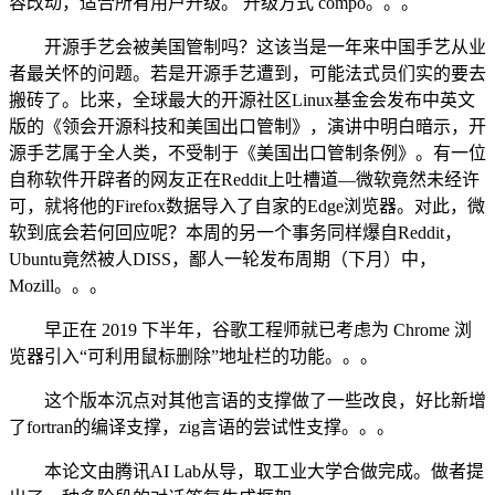
容改动，适合所有用户升级。 升级方式 compo。。。
开源手艺会被美国管制吗？这该当是一年来中国手艺从业
者最关怀的问题。若是开源手艺遭到，可能法式员们实的要去
搬砖了。比来，全球最大的开源社区Linux基金会发布中英文
版的《领会开源科技和美国出口管制》，演讲中明白暗示，开
源手艺属于全人类，不受制于《美国出口管制条例》。有一位
自称软件开辟者的网友正在Reddit上吐槽道—微软竟然未经许
可，就将他的Firefox数据导入了自家的Edge浏览器。对此，微
软到底会若何回应呢？本周的另一个事务同样爆自Reddit，
Ubuntu竟然被人DISS，鄙人一轮发布周期（下月）中，
Mozill。。。
早正在 2019 下半年，谷歌工程师就已考虑为 Chrome 浏
览器引入“可利用鼠标删除”地址栏的功能。。。
这个版本沉点对其他言语的支撑做了一些改良，好比新增
了fortran的编译支撑，zig言语的尝试性支撑。。。
本论文由腾讯AI Lab从导，取工业大学合做完成。做者提