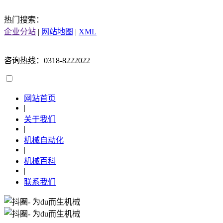
热门搜索：
企业分站
|
网站地图
|
XML
咨询热线：0318-8222022
网站首页
|
关于我们
|
机械自动化
|
机械百科
|
联系我们