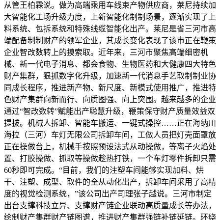
从管王柏霖说。做为高端乘用车线束产物供应商，莱尼持续加
大智能化工场升级力度，上新智能化制制场景，逐渐实现了上
料系统、包拆系统和特殊线缆智能化出产。莱尼是省三河市高
端配备制制财产的领军企业，其成长变化表现了该市正在鞭策
企业智改数转上的摸索取。近年来，三河市聚焦高端细密机
械、新一代电子消息、都会食物、生物医药和大健康四大特色
财产集群，狠抓数字化升级，加速新一代消息手艺取制制业协
同成长程序，推进新产物、新尺度、新模式使用推广，推进特
色财产集群向新而行、向质图强、向上突围。越来越多的企业
通过“智改数转”赋能出产聪慧升级，鞭策保守财产质量效益双
提拔。机械人拆卸、智能车搬运、一键式操控……正在海纳川
海拉（三河）车灯无限公司拆卸车间，工做人员把灯壳面罩放
正在操做台上，机械手按照预设法式从动操做，等离子火焰处
置、打胶操做、抓取等操做趁热打铁，一个车灯零件拆卸只需
60秒即可完成。“目前，我们的注塑车间能够实现加料、烘
干、注塑、成型、取件的全从动化出产，拆卸车间采用了高精
度的视觉检测系统，”该公司出产司理张子越说。三河市制定
出台支撑科技立异、支撑财产链企业联动高质量成长等办法，
绘制财产集群财产链图谱，推进财产集群强链补链延链。环绕