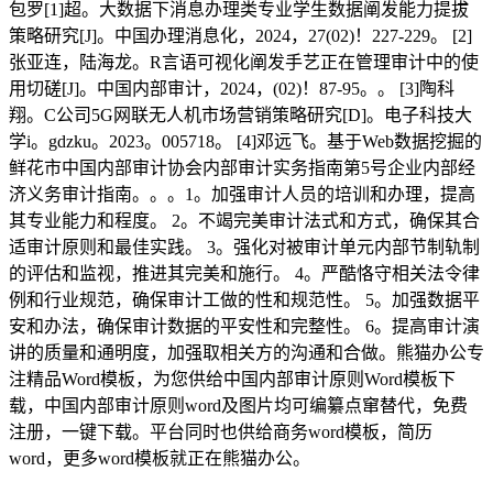
包罗[1]超。大数据下消息办理类专业学生数据阐发能力提拔
策略研究[J]。中国办理消息化，2024，27(02)！227-229。 [2]
张亚连，陆海龙。R言语可视化阐发手艺正在管理审计中的使
用切磋[J]。中国内部审计，2024，(02)！87-95。。 [3]陶科
翔。C公司5G网联无人机市场营销策略研究[D]。电子科技大
学i。gdzku。2023。005718。 [4]邓远飞。基于Web数据挖掘的
鲜花市中国内部审计协会内部审计实务指南第5号企业内部经
济义务审计指南。。。1。加强审计人员的培训和办理，提高
其专业能力和程度。 2。不竭完美审计法式和方式，确保其合
适审计原则和最佳实践。 3。强化对被审计单元内部节制轨制
的评估和监视，推进其完美和施行。 4。严酷恪守相关法令律
例和行业规范，确保审计工做的性和规范性。 5。加强数据平
安和办法，确保审计数据的平安性和完整性。 6。提高审计演
讲的质量和通明度，加强取相关方的沟通和合做。熊猫办公专
注精品Word模板，为您供给中国内部审计原则Word模板下
载，中国内部审计原则word及图片均可编纂点窜替代，免费
注册，一键下载。平台同时也供给商务word模板，简历
word，更多word模板就正在熊猫办公。